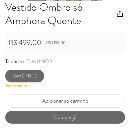
Vestido Ombro só
Amphora Quente
R$ 499,00
R$ 1.198,00
Preço promocional
Preço normal
Tamanho
TAM ÚNICO
TAM ÚNICO
Em estoque
Adicionar ao carrinho
Compre já