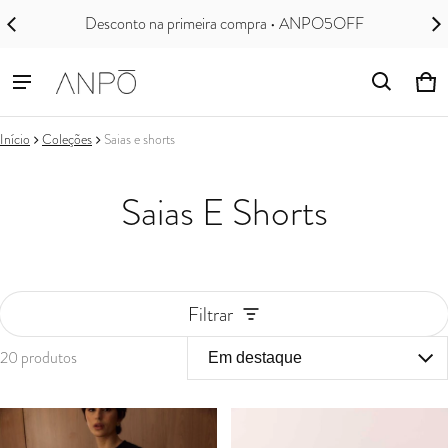
Desconto na primeira compra • ANPO5OFF
Ca
0 i
Início
Coleções
Saias e shorts
Saias E Shorts
Filtrar
20 produtos
Saias e shorts