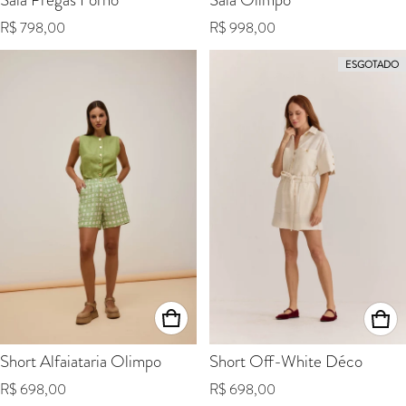
Preço normal
Preço normal
R$ 798,00
R$ 998,00
ESGOTADO
Short Alfaiataria Olimpo
Short Off-White Déco
Preço normal
Preço normal
R$ 698,00
R$ 698,00