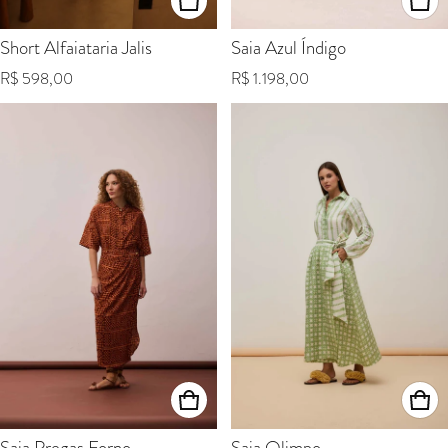
Short Alfaiataria Jalis
Saia Azul Índigo
Preço normal
Preço normal
R$ 598,00
R$ 1.198,00
Saia Pregas Forno
Saia Olimpo