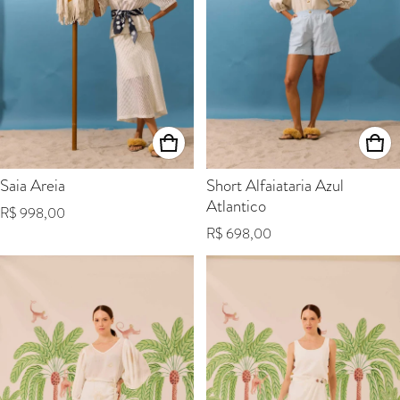
Saia Areia
Short Alfaiataria Azul
Atlantico
Preço normal
R$ 998,00
Preço normal
R$ 698,00