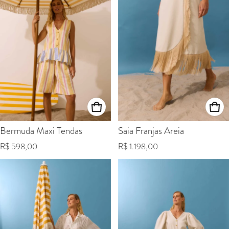
Bermuda Maxi Tendas
Saia Franjas Areia
Preço normal
Preço normal
R$ 598,00
R$ 1.198,00