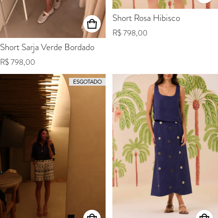
Short Rosa Hibisco
Preço normal
R$ 798,00
Short Sarja Verde Bordado
Preço normal
R$ 798,00
ESGOTADO