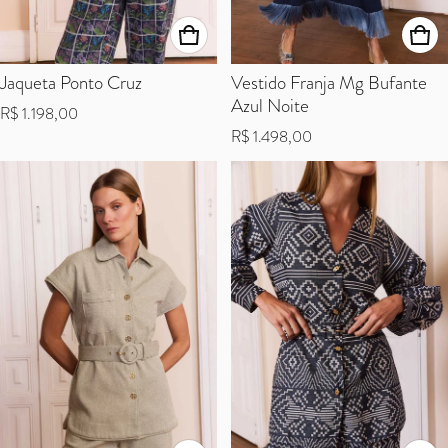
Jaqueta Ponto Cruz
Vestido Franja Mg Bufante
Azul Noite
Preço normal
R$ 1.198,00
Preço normal
R$ 1.498,00