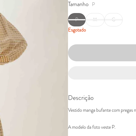
Tamanho
P
P
M
G
Esgotado
Descrição
Vestido manga bufante com pregas na
A modelo da foto veste P.