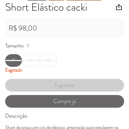
Short Elástico cacki
R$ 98,00
Preço normal
Tamanho
P
P
M
G
Esgotado
Esgotado
Compre já
Descrição
Short de praia com cós de elástico, amarração para regulagem na