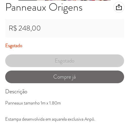
Panneaux Origens
R$ 248,00
Preço normal
Esgotado
Esgotado
Compre já
Descrição
Panneaux tamanho 1m x 1.80m
Estampa desenvolvida em aquarela exclusiva Anpô.