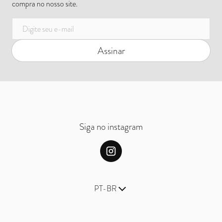
compra no nosso site.
E-mail
Assinar
Siga no instagram
Idioma
PT-BR