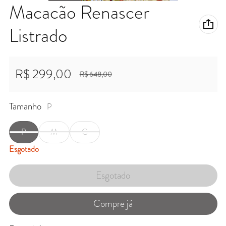
Macacão Renascer
Listrado
R$ 299,00
R$ 648,00
Preço promocional
Preço normal
Tamanho
P
P
M
G
Esgotado
Esgotado
Compre já