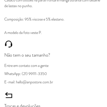
Casaco com botões na parte frontal e manga bufante com detalhe
de lastex no punho.
Composição: 95% viscose e 5% elastano.
A modelo da foto veste P.
Não tem o seu tamanho?
Entre em contato com a gente
WhatsApp: (21) 99111-3350
E-mail: hello@anpostore.com.br
Trocas e devoluções