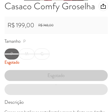
Casaco Comfy Groselha
R$ 199,00
R$ 748,00
Preço promocional
Preço normal
Tamanho
P
P
M
G
Esgotado
Esgotado
Descrição