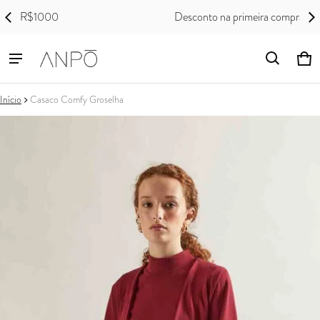
Desconto na primeira compra • ANPO5OFF
Ca
0 i
Início
Casaco Comfy Groselha
ções do produto