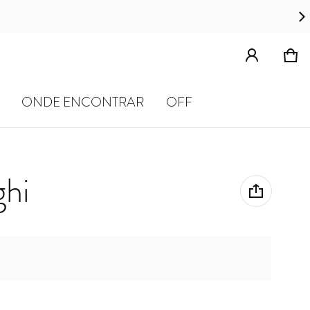
Car
0 i
ONDE ENCONTRAR
OFF
ghi