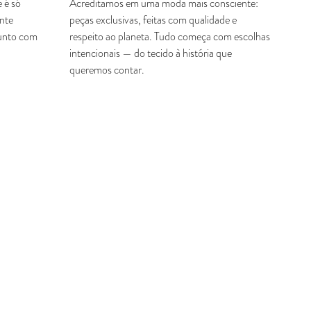
 é só
Acreditamos em uma moda mais consciente:
ente
peças exclusivas, feitas com qualidade e
junto com
respeito ao planeta. Tudo começa com escolhas
intencionais — do tecido à história que
queremos contar.