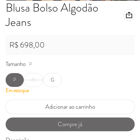
Blusa Bolso Algodão
Jeans
R$ 698,00
Preço normal
Tamanho
P
P
M
G
Em estoque
Adicionar ao carrinho
Compre já