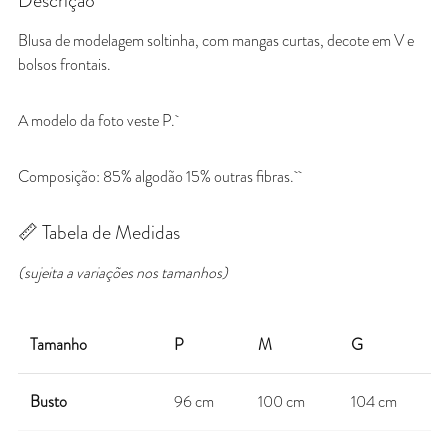
Descrição
Blusa de modelagem soltinha, com mangas curtas, decote em V e
bolsos frontais.
A modelo da foto veste P.
Composição: 85% algodão 15% outras fibras.
📏 Tabela de Medidas
(sujeita a variações nos tamanhos)
Tamanho
P
M
G
Busto
96 cm
100 cm
104 cm